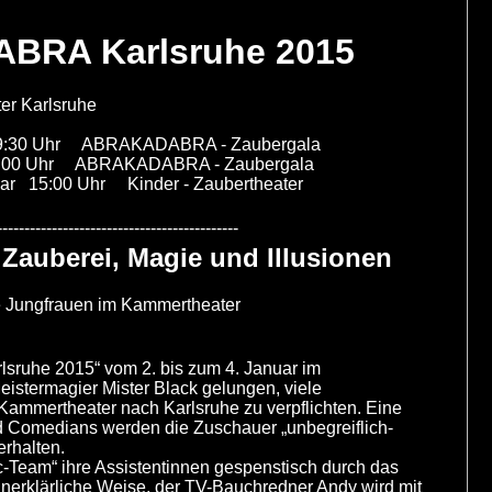
BRA Karlsruhe 2015
er Karlsruhe
r 19:30 Uhr ABRAKADABRA - Zaubergala
r ABRAKADABRA - Zaubergala
uar 15:00 Uhr Kinder - Zaubertheater
--------------------------------------------
auberei, Magie und Illusionen
Jungfrauen im Kammertheater
lsruhe 2015“ vom 2. bis zum 4. Januar im
istermagier Mister Black gelungen, viele
 Kammertheater nach Karlsruhe zu verpflichten. Eine
nd Comedians werden die Zuschauer „unbegreiflich-
erhalten.
ic-Team“ ihre Assistentinnen gespenstisch durch das
nerklärliche Weise, der TV-Bauchredner Andy wird mit