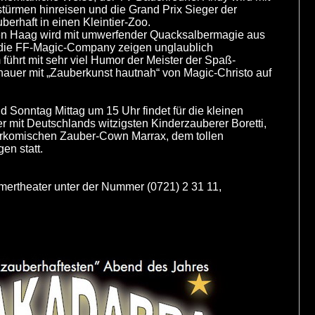
stürmen hinreisen und die Grand Prix Sieger der
erhaft in einen Kleintier-Zoo.
 Den Haag wird mit umwerfender Quacksalbermagie aus
 die FF-Magic-Company zeigen unglaublich
führt mit sehr viel Humor der Meister der Spaß-
hauer mit „Zauberkunst hautnah“ von Magic-Christo auf
d Sonntag Mittag um 15 Uhr findet für die kleinen
it Deutschlands witzigsten Kinderzauberer Boretti,
 urkomischen Zauber-Cown Marrax, dem tollen
en statt.
mmertheater unter der Nummer (0721) 2 31 11,