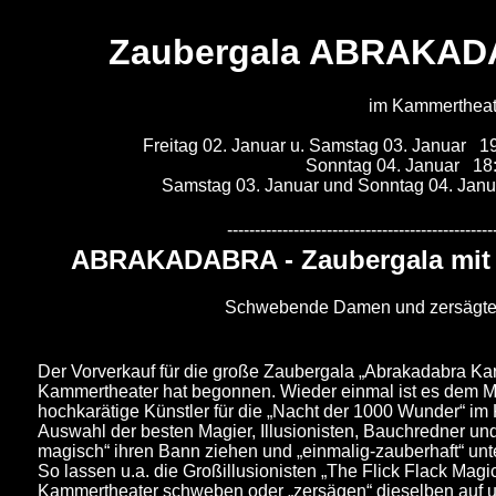
Zaubergala ABRAKADA
im Kammertheat
Freitag 02. Januar u. Samstag 03. Janua
Sonntag 04. Januar 18:00 Uh
Samstag 03. Januar und Sonntag 04. Jan
------------------------------------------------
ABRAKADABRA - Zaubergala mit Z
Schwebende Damen und zersägte 
Der Vorverkauf für die große Zaubergala „Abrakadabra Kar
Kammertheater hat begonnen. Wieder einmal ist es dem Me
hochkarätige Künstler für die „Nacht der 1000 Wunder“ im
Auswahl der besten Magier, Illusionisten, Bauchredner u
magisch“ ihren Bann ziehen und „einmalig-zauberhaft“ unt
So lassen u.a. die Großillusionisten „The Flick Flack Mag
Kammertheater schweben oder „zersägen“ dieselben auf u